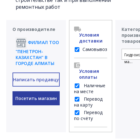
строительстве так и при выполнении
ремонтных работ
О производителе
Катего
Условия
произв
доставки
товаро
ФИЛИАЛ ТОО
Самовывоз
"ПЕНЕТРОН-
Гидрои
КАЗАХСТАН" В
ма...
ГОРОДЕ АЛМАТЫ
Условия
оплаты
Написать продавцу
Наличные
на месте
Посетить магазин
Перевод
на карту
Перевод
по счёту