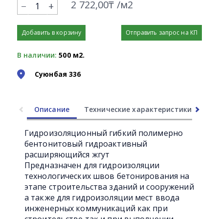
2 722,00₸ /м2
+
Добавить в корзину
Отправить запрос на КП
В наличии:
500 м2.
Суюнбая 336
Описание
Технические характеристики
Ли
Гидроизоляционный гибкий полимерно
бентонитовый гидроактивный
расширяющийся жгут
Предназначен для гидроизоляции
технологических швов бетонирования на
этапе строительства зданий и сооружений
а также для гидроизоляции мест ввода
инженерных коммуникаций как при