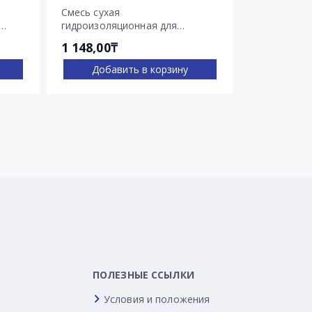
Смесь сухая
Смесь суха
гидроизоляционная для
гидроизоля
остановки напорных течей
остановки 
1 148,00₸
2 030,00₸
Ватерплаг
Пенеплаг
Добавить в корзину
Доба
ПОЛЕЗНЫЕ ССЫЛКИ
Условия и положения