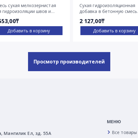
есь сухая мелкозернистая
Сухая гидроизоляционная
я гидроизоляции швов и
добавка в бетонную смесь
ещин Пенекрит
Пенетрон Адмикс
553,00₸
2 127,00₸
Добавить в корзину
Добавить в корзину
Просмотр производителей
МЕНЮ
Все товары
а, Мангилик Ел, зд. 55А