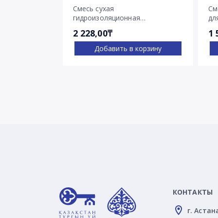
Смесь сухая
См
гидроизоляционная
дл
проникающего действия
тр
2 228,00₸
1 
Пенетрон
Добавить в корзину
КОНТАКТЫ
г. Астан