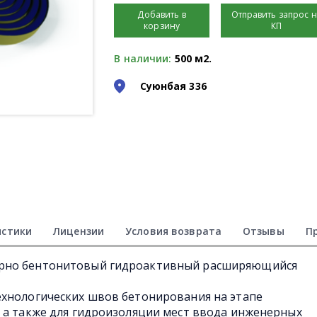
Добавить в
Отправить запрос 
корзину
КП
В наличии:
500 м2.
Суюнбая 336
истики
Лицензии
Условия возврата
Отзывы
П
рно бентонитовый гидроактивный расширяющийся
ехнологических швов бетонирования на этапе
 а также для гидроизоляции мест ввода инженерных