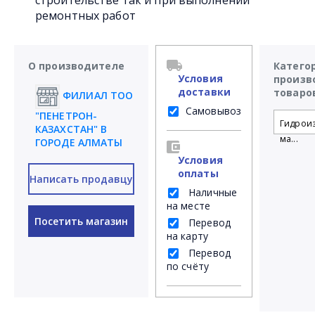
строительстве так и при выполнении
ремонтных работ
О производителе
Катего
Условия
произв
доставки
товаро
ФИЛИАЛ ТОО
Самовывоз
"ПЕНЕТРОН-
Гидрои
КАЗАХСТАН" В
ма...
ГОРОДЕ АЛМАТЫ
Условия
оплаты
Написать продавцу
Наличные
на месте
Посетить магазин
Перевод
на карту
Перевод
по счёту