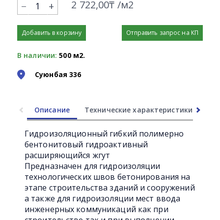
2 722,00₸ /м2
+
Добавить в корзину
Отправить запрос на КП
В наличии:
500 м2.
Суюнбая 336
Описание
Технические характеристики
Ли
Гидроизоляционный гибкий полимерно
бентонитовый гидроактивный
расширяющийся жгут
Предназначен для гидроизоляции
технологических швов бетонирования на
этапе строительства зданий и сооружений
а также для гидроизоляции мест ввода
инженерных коммуникаций как при