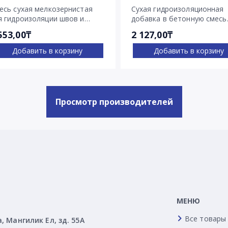
есь сухая мелкозернистая
Сухая гидроизоляционная
я гидроизоляции швов и
добавка в бетонную смесь
ещин Пенекрит
Пенетрон Адмикс
553,00₸
2 127,00₸
Добавить в корзину
Добавить в корзину
Просмотр производителей
МЕНЮ
Все товары
а, Мангилик Ел, зд. 55А