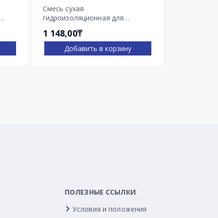
Смесь сухая
Смесь суха
гидроизоляционная для
гидроизоля
остановки напорных течей
остановки 
1 148,00₸
2 030,00₸
Ватерплаг
Пенеплаг
Добавить в корзину
Доба
ПОЛЕЗНЫЕ ССЫЛКИ
Условия и положения