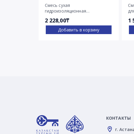
Смесь сухая
См
гидроизоляционная
дл
проникающего действия
тр
2 228,00₸
1 
Пенетрон
Добавить в корзину
КОНТАКТЫ
г. Астан