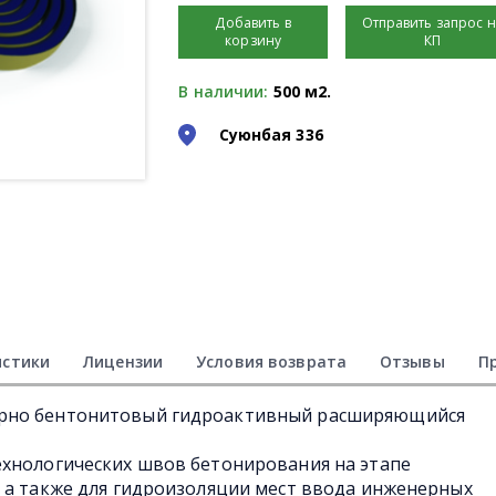
Добавить в
Отправить запрос 
корзину
КП
В наличии:
500 м2.
Суюнбая 336
истики
Лицензии
Условия возврата
Отзывы
П
рно бентонитовый гидроактивный расширяющийся
ехнологических швов бетонирования на этапе
 а также для гидроизоляции мест ввода инженерных