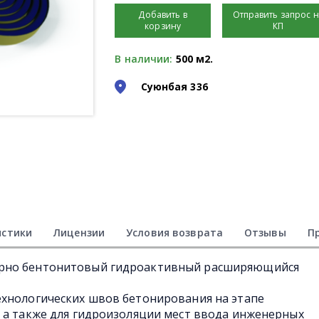
Добавить в
Отправить запрос 
корзину
КП
В наличии:
500 м2.
Суюнбая 336
истики
Лицензии
Условия возврата
Отзывы
П
рно бентонитовый гидроактивный расширяющийся
ехнологических швов бетонирования на этапе
 а также для гидроизоляции мест ввода инженерных