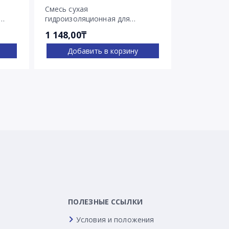
Смесь сухая
Смесь суха
гидроизоляционная для
гидроизоля
остановки напорных течей
остановки 
1 148,00₸
2 030,00₸
Ватерплаг
Пенеплаг
Добавить в корзину
Доба
ПОЛЕЗНЫЕ ССЫЛКИ
Условия и положения