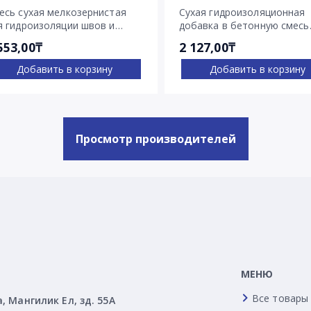
есь сухая мелкозернистая
Сухая гидроизоляционная
я гидроизоляции швов и
добавка в бетонную смесь
ещин Пенекрит
Пенетрон Адмикс
553,00₸
2 127,00₸
Добавить в корзину
Добавить в корзину
Просмотр производителей
МЕНЮ
Все товары
а, Мангилик Ел, зд. 55А