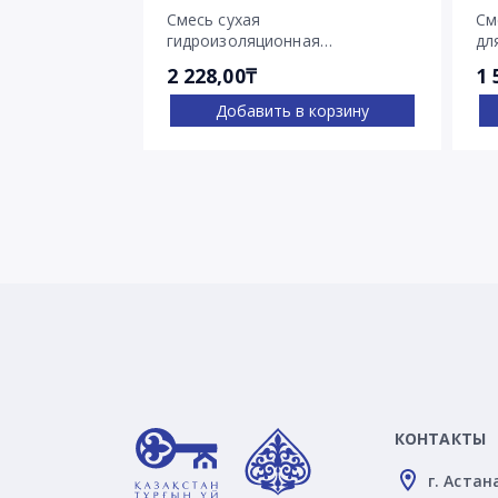
Смесь сухая
См
гидроизоляционная
дл
проникающего действия
тр
2 228,00₸
1 
Пенетрон
Добавить в корзину
КОНТАКТЫ
г. Астан