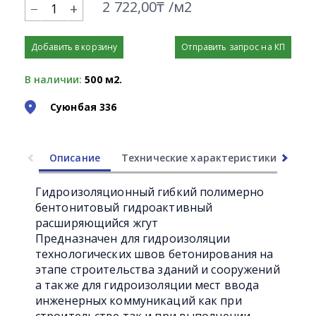
2 722,00₸ /м2
+
Добавить в корзину
Отправить запрос на КП
В наличии:
500 м2.
Суюнбая 336
Описание
Технические характеристики
Ли
Гидроизоляционный гибкий полимерно
бентонитовый гидроактивный
расширяющийся жгут
Предназначен для гидроизоляции
технологических швов бетонирования на
этапе строительства зданий и сооружений
а также для гидроизоляции мест ввода
инженерных коммуникаций как при