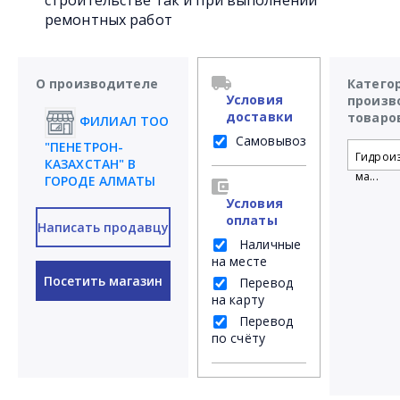
строительстве так и при выполнении
ремонтных работ
О производителе
Катего
Условия
произв
доставки
товаро
ФИЛИАЛ ТОО
Самовывоз
"ПЕНЕТРОН-
Гидрои
КАЗАХСТАН" В
ма...
ГОРОДЕ АЛМАТЫ
Условия
оплаты
Написать продавцу
Наличные
на месте
Посетить магазин
Перевод
на карту
Перевод
по счёту