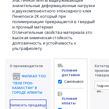
эластичной ленты выдерживающей
значительные деформационные нагрузки
и двухкомпонентного эпоксидного клея
Пенепокси 2К который при
полимеризации превращается в твердый
и прочный материал
Отличительные свойства материала это
высокая химическая стойкость
долговечность и устойчивость к
ультрафиолету
О производителе
Катего
Условия
произв
доставки
товаро
ФИЛИАЛ ТОО
Самовывоз
"ПЕНЕТРОН-
Гидрои
КАЗАХСТАН" В
ма...
ГОРОДЕ АЛМАТЫ
Условия
оплаты
Написать продавцу