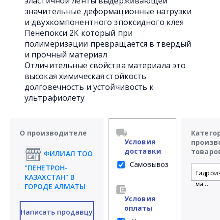
эластичной ленты выдерживающей
значительные деформационные нагрузки
и двухкомпонентного эпоксидного клея
Пенепокси 2К который при
полимеризации превращается в твердый
и прочный материал
Отличительные свойства материала это
высокая химическая стойкость
долговечность и устойчивость к
ультрафиолету
О производителе
Катего
Условия
произв
доставки
товаро
ФИЛИАЛ ТОО
Самовывоз
"ПЕНЕТРОН-
Гидрои
КАЗАХСТАН" В
ма...
ГОРОДЕ АЛМАТЫ
Условия
оплаты
Написать продавцу