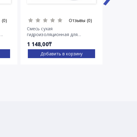
 (0)
Отзывы (0)
Смесь сухая
Смесь суха
гидроизоляционная для
гидроизоля
остановки напорных течей
остановки 
1 148,00₸
2 030,00₸
Ватерплаг
Пенеплаг
Добавить в корзину
Доба