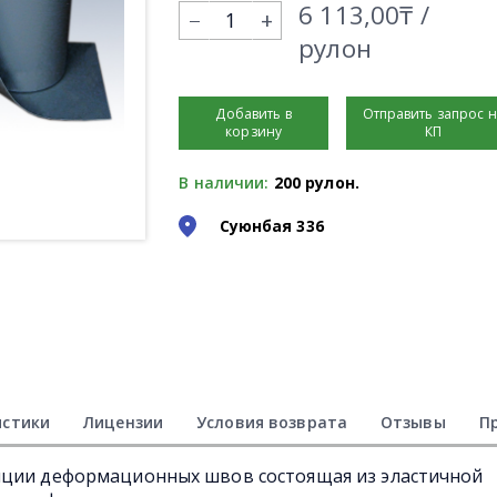
6 113,00₸ /
+
рулон
Добавить в
Отправить запрос 
корзину
КП
В наличии:
200 рулон.
Суюнбая 336
истики
Лицензии
Условия возврата
Отзывы
П
яции деформационных швов состоящая из эластичной