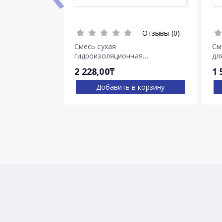
Отзывы (0)
Смесь сухая
См
гидроизоляционная
дл
проникающего действия
тр
2 228,00₸
1 
Пенетрон
Добавить в корзину