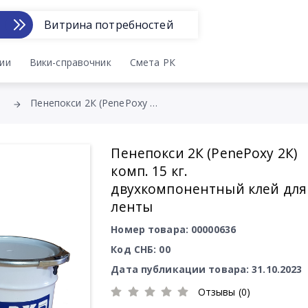
Витрина потребностей
ии
Вики-справочник
Смета РК
Пенепокси 2К (PenePoxy 2К) комп. 15 кг. двухкомпонентный клей для ленты
Пенепокси 2К (PenePoxy 2К)
комп. 15 кг.
двухкомпонентный клей для
ленты
Номер товара: 00000636
Код СНБ: 00
Дата публикации товара: 31.10.2023
Отзывы (0)