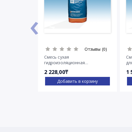
‹
Отзывы (0)
Смесь сухая
См
гидроизоляционная
дл
проникающего действия
тр
2 228,00₸
1 
Пенетрон
Добавить в корзину