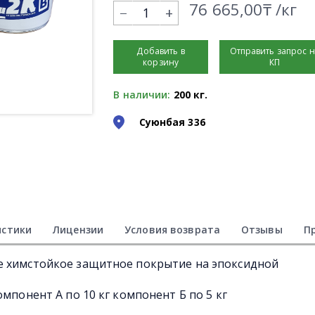
76 665,00₸ /кг
+
Добавить в
Отправить запрос 
корзину
КП
В наличии:
200 кг.
Суюнбая 336
истики
Лицензии
Условия возврата
Отзывы
П
е химстойкое защитное покрытие на эпоксидной
омпонент А по 10 кг компонент Б по 5 кг