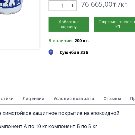
76 665,00₸ /кг
+
Добавить в
Отправить запрос 
корзину
КП
В наличии:
200 кг.
Суюнбая 336
истики
Лицензии
Условия возврата
Отзывы
П
е химстойкое защитное покрытие на эпоксидной
омпонент А по 10 кг компонент Б по 5 кг