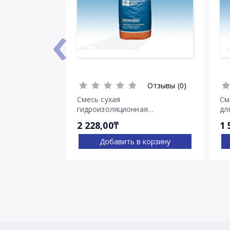
‹
Отзывы (0)
Смесь сухая
См
гидроизоляционная
дл
проникающего действия
тр
2 228,00₸
1 
Пенетрон
Добавить в корзину