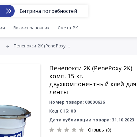
Витрина потребностей
ии
Вики-справочник
Смета РК
Пенепокси 2К (PenePoxy 2К) комп. 15 кг. двухкомпонентный клей для ленты
Пенепокси 2К (PenePoxy 2К)
комп. 15 кг.
двухкомпонентный клей для
ленты
Номер товара: 00000636
Код СНБ: 00
Дата публикации товара: 31.10.2023
Отзывы (0)