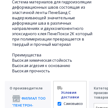
Система материалов для гидроизоляции
деформационных швов состоящая из
эластичной ленты ПенеБанд С
выдерживающей значительные
деформации шва в различных
направлениях и двухкомпонентного
эпоксидного клея ПенеПокси 2К который
при полимеризации превращается в
твердый и прочный материал
Преимущества
Высокая химическая стойкость
Высокая агдезия к основанию
Высокая прочность
О производителе
Катего
Условия
произв
доставки
товаро
ФИЛИАЛ ТОО
Самовывоз
"ПЕНЕТРОН-
Гидрои