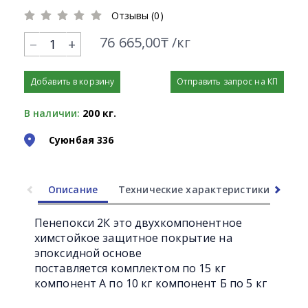
Отзывы (0)
76 665,00₸ /кг
+
Добавить в корзину
Отправить запрос на КП
В наличии:
200 кг.
Суюнбая 336
Описание
Технические характеристики
Ли
Пенепокси 2К это двухкомпонентное
химстойкое защитное покрытие на
эпоксидной основе
поставляется комплектом по 15 кг
компонент А по 10 кг компонент Б по 5 кг