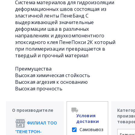
Система материалов для гидроизоляции
деформационных швов состоящая из
эластичной ленты ПенеБанд С
выдерживающей значительные
деформации шва в различных
направлениях и двухкомпонентного
эпоксидного клея ПенеПокси 2К который
при полимеризации превращается в
твердый и прочный материал
Преимущества
Высокая химическая стойкость
Высокая агдезия к основанию
Высокая прочность
О производителе
Катего
Условия
произв
доставки
товаро
ФИЛИАЛ ТОО
Самовывоз
"ПЕНЕТРОН-
Гидрои