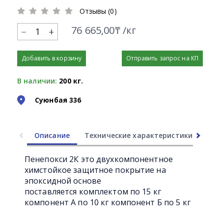
Отзывы (0)
76 665,00₸ /кг
+
Добавить в корзину
Отправить запрос на КП
В наличии:
200 кг.
Суюнбая 336
Описание
Технические характеристики
Ли
Пенепокси 2К это двухкомпонентное
химстойкое защитное покрытие на
эпоксидной основе
поставляется комплектом по 15 кг
компонент А по 10 кг компонент Б по 5 кг