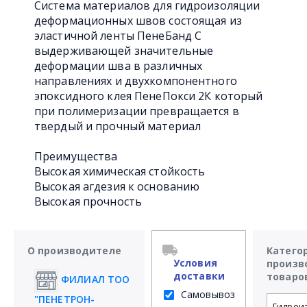
Система материалов для гидроизоляции
деформационных швов состоящая из
эластичной ленты ПенеБанд С
выдерживающей значительные
деформации шва в различных
направлениях и двухкомпонентного
эпоксидного клея ПенеПокси 2К который
при полимеризации превращается в
твердый и прочный материал
Преимущества
Высокая химическая стойкость
Высокая агдезия к основанию
Высокая прочность
О производителе
Катего
Условия
произв
доставки
товаро
ФИЛИАЛ ТОО
Самовывоз
"ПЕНЕТРОН-
Гидрои