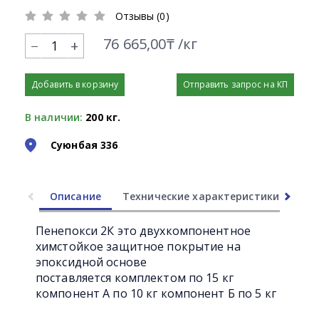
Отзывы (0)
76 665,00₸ /кг
+
Добавить в корзину
Отправить запрос на КП
В наличии:
200 кг.
Суюнбая 336
Описание
Технические характеристики
Ли
Пенепокси 2К это двухкомпонентное
химстойкое защитное покрытие на
эпоксидной основе
поставляется комплектом по 15 кг
компонент А по 10 кг компонент Б по 5 кг