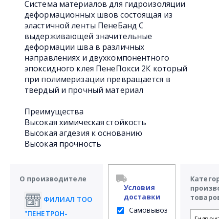
Система материалов для гидроизоляции
деформационных швов состоящая из
эластичной ленты ПенеБанд С
выдерживающей значительные
деформации шва в различных
направлениях и двухкомпонентного
эпоксидного клея ПенеПокси 2К который
при полимеризации превращается в
твердый и прочный материал
Преимущества
Высокая химическая стойкость
Высокая агдезия к основанию
Высокая прочность
О производителе
Катего
Условия
произв
доставки
товаро
ФИЛИАЛ ТОО
Самовывоз
"ПЕНЕТРОН-
Гидрои