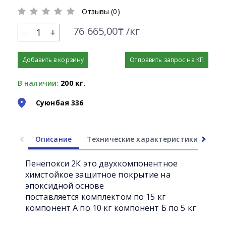
Отзывы (0)
76 665,00₸ /кг
+
Добавить в корзину
Отправить запрос на КП
В наличии:
200 кг.
Суюнбая 336
Описание
Технические характеристики
Ли
Пенепокси 2К это двухкомпонентное
химстойкое защитное покрытие на
эпоксидной основе
поставляется комплектом по 15 кг
компонент А по 10 кг компонент Б по 5 кг