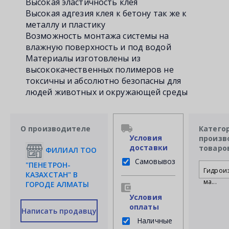
Высокая эластичность клея
Высокая адгезия клея к бетону так же к
металлу и пластику
Возможность монтажа системы на
влажную поверхность и под водой
Материалы изготовлены из
высококачественных полимеров не
токсичны и абсолютно безопасны для
людей животных и окружающей среды
О производителе
Катего
Условия
произв
доставки
товаро
ФИЛИАЛ ТОО
Самовывоз
"ПЕНЕТРОН-
Гидрои
КАЗАХСТАН" В
ма...
ГОРОДЕ АЛМАТЫ
Условия
оплаты
Написать продавцу
Наличные