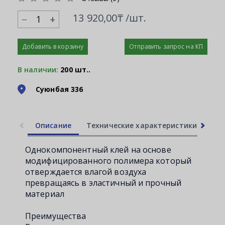
13 920,00₸ /шт.
+
Добавить в корзину
Отправить запрос на КП
В наличии:
200 шт..
Суюнбая 336
Описание
Технические характеристики
Ли
Однокомпонентный клей на основе
модифицированного полимера который
отверждается влагой воздуха
превращаясь в эластичный и прочный
материал
Преимущества