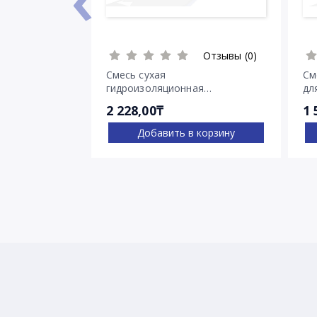
Отзывы (0)
Смесь сухая
См
гидроизоляционная
дл
проникающего действия
тр
2 228,00₸
1 
Пенетрон
Добавить в корзину