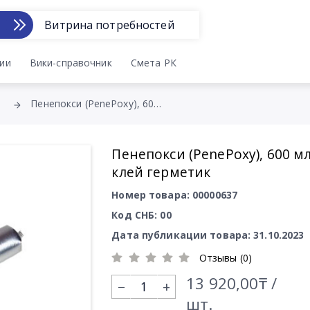
Витрина потребностей
ии
Вики-справочник
Смета РК
Пенепокси (PenePoxy), 600 мл. клей герметик
Пенепокси (PenePoxy), 600 мл
клей герметик
Номер товара: 00000637
Код СНБ: 00
Дата публикации товара: 31.10.2023
Отзывы (0)
13 920,00₸ /
+
шт.