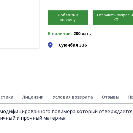
Добавить в
Отправить запрос 
корзину
КП
В наличии:
200 шт..
Суюнбая 336
истики
Лицензии
Условия возврата
Отзывы
П
 модифицированного полимера который отверждается
тичный и прочный материал