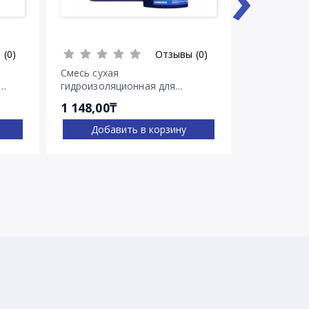
 (0)
Отзывы (0)
Смесь сухая
Смесь суха
гидроизоляционная для
гидроизоля
остановки напорных течей
остановки 
1 148,00₸
2 030,00₸
Ватерплаг
Пенеплаг
Добавить в корзину
Доба