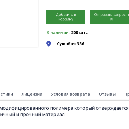
Добавить в
Отправить запрос 
корзину
КП
В наличии:
200 шт..
Суюнбая 336
истики
Лицензии
Условия возврата
Отзывы
П
 модифицированного полимера который отверждается
тичный и прочный материал