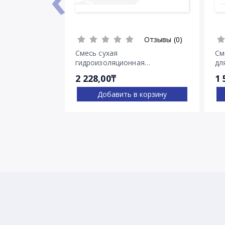
Отзывы (0)
Смесь сухая
См
гидроизоляционная
дл
проникающего действия
тр
2 228,00₸
1 
Пенетрон
Добавить в корзину