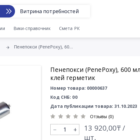
Витрина потребностей
ии
Вики-справочник
Смета РК
Пенепокси (PenePoxy), 600 мл. клей герметик
Пенепокси (PenePoxy), 600 мл
клей герметик
Номер товара: 00000637
Код СНБ: 00
Дата публикации товара: 31.10.2023
Отзывы (0)
13 920,00₸ /
+
шт.