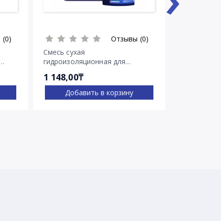
 (0)
Отзывы (0)
Смесь сухая
Смесь суха
гидроизоляционная для
гидроизоля
остановки напорных течей
остановки 
1 148,00₸
2 030,00₸
Ватерплаг
Пенеплаг
Добавить в корзину
Доба