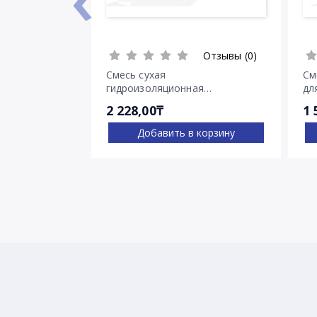
Отзывы (0)
Смесь сухая
См
гидроизоляционная
дл
проникающего действия
тр
2 228,00₸
1 
Пенетрон
Добавить в корзину