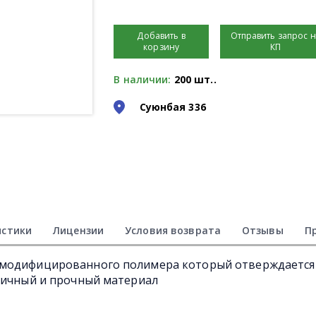
Добавить в
Отправить запрос 
корзину
КП
В наличии:
200 шт..
Суюнбая 336
истики
Лицензии
Условия возврата
Отзывы
П
 модифицированного полимера который отверждается
тичный и прочный материал