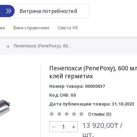
Витрина потребностей
ии
Вики-справочник
Смета РК
Пенепокси (PenePoxy), 600 мл. клей герметик
Пенепокси (PenePoxy), 600 мл
клей герметик
Номер товара: 00000637
Код СНБ: 00
Дата публикации товара: 31.10.2023
Отзывы (0)
13 920,00₸ /
+
шт.