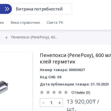
Витрина потребностей
ии
Вики-справочник
Смета РК
Пенепокси (PenePoxy), 600 мл. клей герметик
Пенепокси (PenePoxy), 600 мл
клей герметик
Номер товара: 00000637
Код СНБ: 00
Дата публикации товара: 31.10.2023
Отзывы (0)
13 920,00₸ /
+
шт.