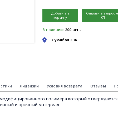
Добавить в
Отправить запрос 
корзину
КП
В наличии:
200 шт..
Суюнбая 336
истики
Лицензии
Условия возврата
Отзывы
П
 модифицированного полимера который отверждается
тичный и прочный материал