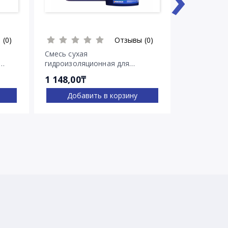
 (0)
Отзывы (0)
Смесь сухая
Смесь суха
гидроизоляционная для
гидроизоля
остановки напорных течей
остановки 
1 148,00₸
2 030,00₸
Ватерплаг
Пенеплаг
Добавить в корзину
Доба