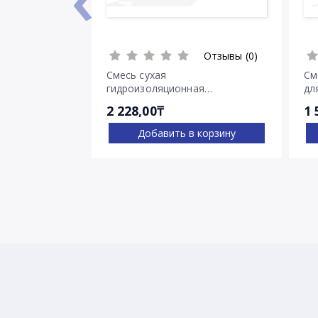
Отзывы (0)
Смесь сухая
См
гидроизоляционная
дл
проникающего действия
тр
2 228,00₸
1 
Пенетрон
Добавить в корзину