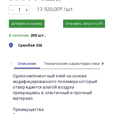
13 920,00₸ /шт.
+
Добавить в корзину
Отправить запрос на КП
В наличии:
200 шт..
Суюнбая 336
Описание
Технические характеристики
Ли
Однокомпонентный клей на основе
модифицированного полимера который
отверждается влагой воздуха
превращаясь в эластичный и прочный
материал
Преимущества