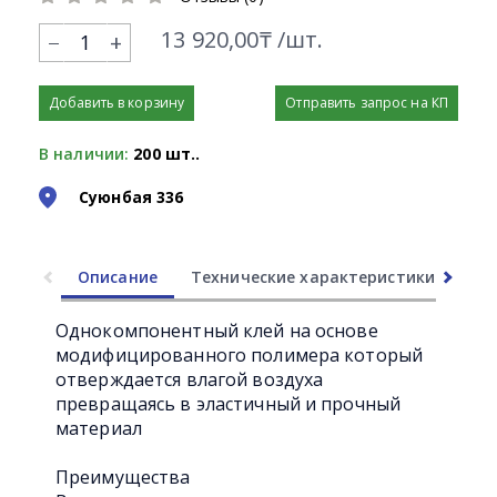
13 920,00₸ /шт.
+
Добавить в корзину
Отправить запрос на КП
В наличии:
200 шт..
Суюнбая 336
Описание
Технические характеристики
Ли
Однокомпонентный клей на основе
модифицированного полимера который
отверждается влагой воздуха
превращаясь в эластичный и прочный
материал
Преимущества