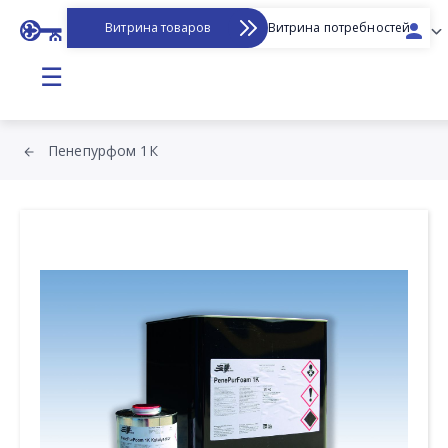
Витрина товаров
Витрина потребностей
☰
Пенепурфом 1К