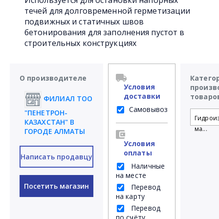
Используется для остановки напорных
течей для долговременной герметизации
подвижных и статичных швов
бетонирования для заполнения пустот в
строительных конструкциях
О производителе
Катего
Условия
произв
доставки
товаро
ФИЛИАЛ ТОО
Самовывоз
"ПЕНЕТРОН-
Гидрои
КАЗАХСТАН" В
ма...
ГОРОДЕ АЛМАТЫ
Условия
оплаты
Написать продавцу
Наличные
на месте
Посетить магазин
Перевод
на карту
Перевод
по счёту