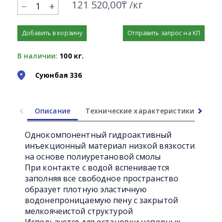
121 520,00₸ /кг
+
Добавить в корзину
Отправить запрос на КП
В наличии:
100 кг.
Суюнбая 336
Описание
Технические характеристики
Ли
Однокомпонентный гидроактивный
инъекционный материал низкой вязкости
на основе полиуретановой смолы
При контакте с водой вспенивается
заполняя все свободное пространство
образует плотную эластичную
водонепроницаемую пену с закрытой
мелкоячеистой структурой