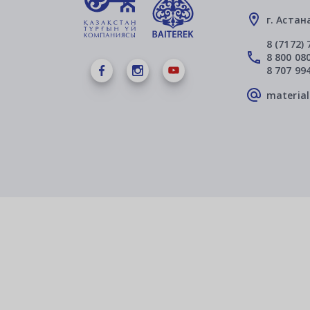
г. Астан
8 (7172) 
8 800 080
8 707 99
materia