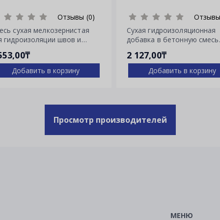
Отзывы (0)
Отзывы
есь сухая мелкозернистая
Сухая гидроизоляционная
я гидроизоляции швов и
добавка в бетонную смесь
ещин Пенекрит
Пенетрон Адмикс
553,00₸
2 127,00₸
Добавить в корзину
Добавить в корзину
Просмотр производителей
МЕНЮ