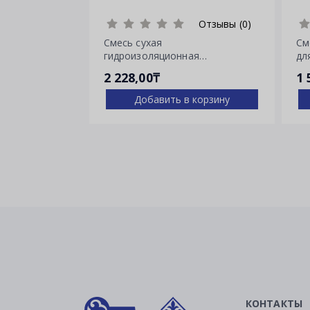
Отзывы (0)
Смесь сухая
См
гидроизоляционная
дл
проникающего действия
тр
2 228,00₸
1 
Пенетрон
Добавить в корзину
КОНТАКТЫ