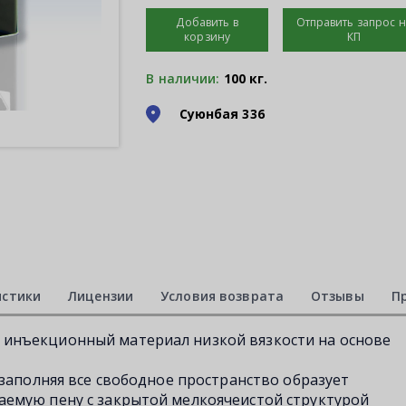
Добавить в
Отправить запрос 
корзину
КП
В наличии:
100 кг.
Суюнбая 336
истики
Лицензии
Условия возврата
Отзывы
П
инъекционный материал низкой вязкости на основе
 заполняя все свободное пространство образует
емую пену с закрытой мелкоячеистой структурой