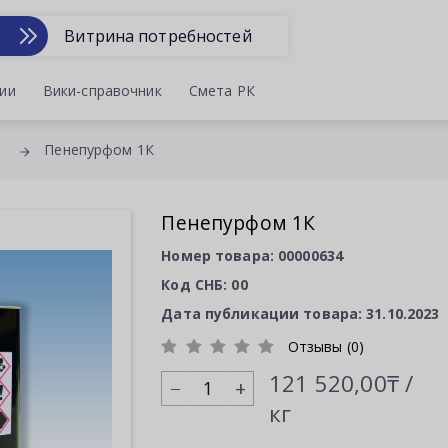
Витрина потребностей
ии
Вики-справочник
Смета РК
Пенепурфом 1К
Пенепурфом 1К
Номер товара: 00000634
Код СНБ: 00
Дата публикации товара: 31.10.2023
Отзывы (0)
121 520,00₸ /
+
кг