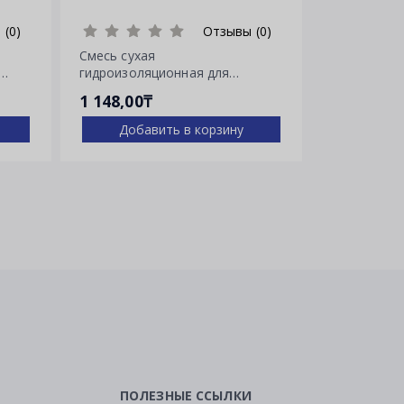
 (0)
Отзывы (0)
Смесь сухая
Смесь суха
гидроизоляционная для
гидроизоля
остановки напорных течей
остановки 
1 148,00₸
2 030,00₸
Ватерплаг
Пенеплаг
Добавить в корзину
Доба
ПОЛЕЗНЫЕ ССЫЛКИ