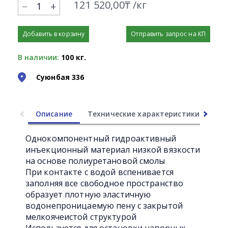
121 520,00₸ /кг
+
Добавить в корзину
Отправить запрос на КП
В наличии:
100 кг.
Суюнбая 336
Описание
Технические характеристики
Ли
Однокомпонентный гидроактивный
инъекционный материал низкой вязкости
на основе полиуретановой смолы
При контакте с водой вспенивается
заполняя все свободное пространство
образует плотную эластичную
водонепроницаемую пену с закрытой
мелкоячеистой структурой