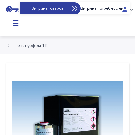
Витрина товаров
Витрина потребностей
☰
Пенепурфом 1К