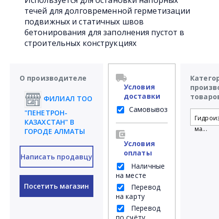
Используется для остановки напорных
течей для долговременной герметизации
подвижных и статичных швов
бетонирования для заполнения пустот в
строительных конструкциях
О производителе
Катего
Условия
произв
доставки
товаро
ФИЛИАЛ ТОО
Самовывоз
"ПЕНЕТРОН-
Гидрои
КАЗАХСТАН" В
ма...
ГОРОДЕ АЛМАТЫ
Условия
оплаты
Написать продавцу
Наличные
на месте
Посетить магазин
Перевод
на карту
Перевод
по счёту