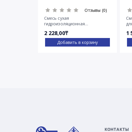
Отзывы (0)
Смесь сухая
См
гидроизоляционная
дл
проникающего действия
тр
2 228,00₸
1 
Пенетрон
Добавить в корзину
КОНТАКТЫ