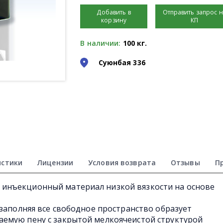
Добавить в
Отправить запрос 
корзину
КП
В наличии:
100 кг.
Суюнбая 336
истики
Лицензии
Условия возврата
Отзывы
П
инъекционный материал низкой вязкости на основе
 заполняя все свободное пространство образует
емую пену с закрытой мелкоячеистой структурой