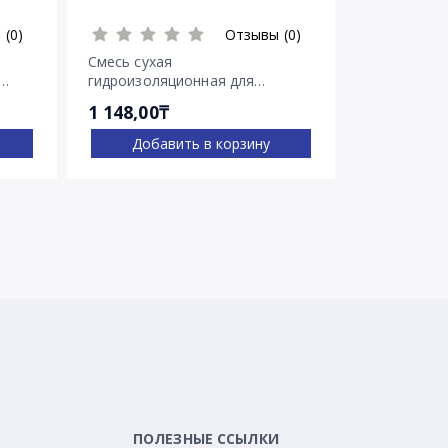
 (0)
Отзывы (0)
Смесь сухая
Смесь суха
гидроизоляционная для
гидроизоля
остановки напорных течей
остановки 
1 148,00₸
2 030,00₸
Ватерплаг
Пенеплаг
Добавить в корзину
Доба
ПОЛЕЗНЫЕ ССЫЛКИ