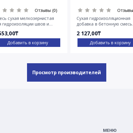
Отзывы (0)
Отзывы
есь сухая мелкозернистая
Сухая гидроизоляционная
я гидроизоляции швов и
добавка в бетонную смесь
ещин Пенекрит
Пенетрон Адмикс
553,00₸
2 127,00₸
Добавить в корзину
Добавить в корзину
Просмотр производителей
МЕНЮ