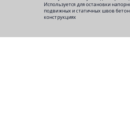
Используется для остановки напор
подвижных и статичных швов бетон
конструкциях
‹