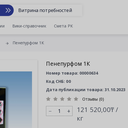
Витрина потребностей
ии
Вики-справочник
Смета РК
Пенепурфом 1К
Пенепурфом 1К
Номер товара: 00000634
Код СНБ: 00
Дата публикации товара: 31.10.2023
Отзывы (0)
121 520,00₸ /
+
кг