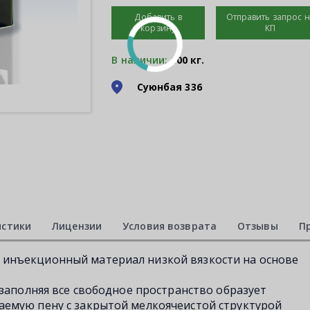
Добавить в
Отправить запрос 
корзину
КП
В наличии:
100 кг.
Суюнбая 336
истики
Лицензии
Условия возврата
Отзывы
П
инъекционный материал низкой вязкости на основе
 заполняя все свободное пространство образует
емую пену с закрытой мелкоячеистой структурой