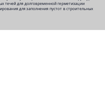
ных течей для долговременной герметизации
ирования для заполнения пустот в строительных
Аналогичные продукты