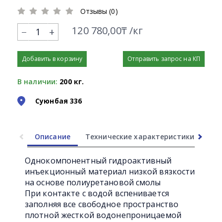
Отзывы (0)
120 780,00₸ /кг
+
Добавить в корзину
Отправить запрос на КП
В наличии:
200 кг.
Суюнбая 336
Описание
Технические характеристики
Ли
Однокомпонентный гидроактивный
инъекционный материал низкой вязкости
на основе полиуретановой смолы
При контакте с водой вспенивается
заполняя все свободное пространство
плотной жесткой водонепроницаемой