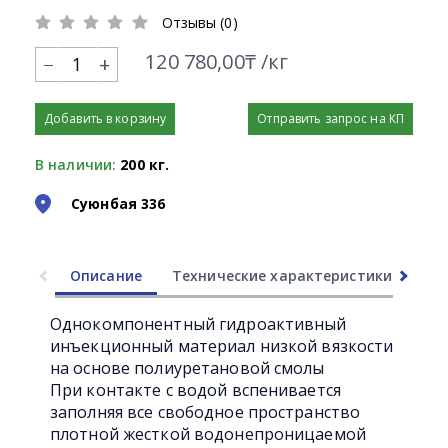
Отзывы (0)
120 780,00₸ /кг
+
Добавить в корзину
Отправить запрос на КП
В наличии:
200 кг.
Суюнбая 336
Описание
Технические характеристики
Ли
Однокомпонентный гидроактивный
инъекционный материал низкой вязкости
на основе полиуретановой смолы
При контакте с водой вспенивается
заполняя все свободное пространство
плотной жесткой водонепроницаемой