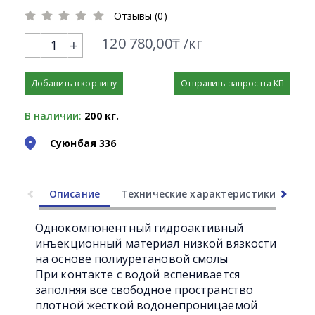
Отзывы (0)
120 780,00₸ /кг
+
Добавить в корзину
Отправить запрос на КП
В наличии:
200 кг.
Суюнбая 336
Описание
Технические характеристики
Ли
Однокомпонентный гидроактивный
инъекционный материал низкой вязкости
на основе полиуретановой смолы
При контакте с водой вспенивается
заполняя все свободное пространство
плотной жесткой водонепроницаемой