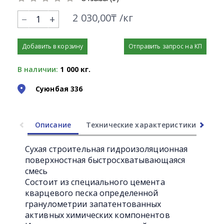
2 030,00₸ /кг
+
Добавить в корзину
Отправить запрос на КП
В наличии:
1 000 кг.
Суюнбая 336
Описание
Технические характеристики
Ли
Сухая строительная гидроизоляционная
поверхностная быстросхватывающаяся
смесь
Состоит из специального цемента
кварцевого песка определенной
гранулометрии запатентованных
активных химических компонентов