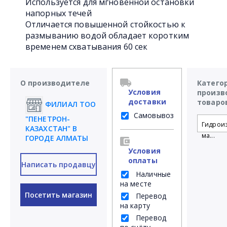
Используется для мгновенной остановки
напорных течей
Отличается повышенной стойкостью к
размыванию водой обладает коротким
временем схватывания 60 сек
О производителе
Катего
Условия
произв
доставки
товаро
ФИЛИАЛ ТОО
Самовывоз
"ПЕНЕТРОН-
Гидрои
КАЗАХСТАН" В
ма...
ГОРОДЕ АЛМАТЫ
Условия
оплаты
Написать продавцу
Наличные
на месте
Посетить магазин
Перевод
на карту
Перевод