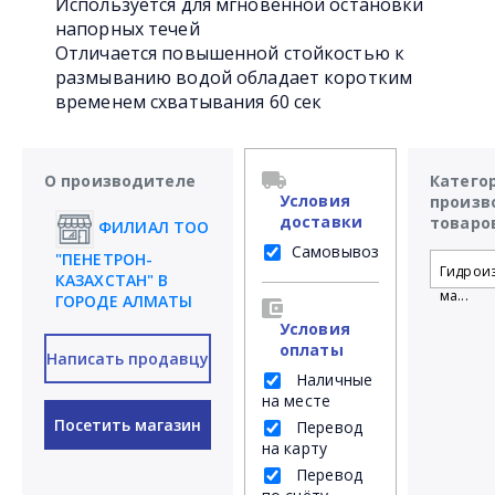
Используется для мгновенной остановки
напорных течей
Отличается повышенной стойкостью к
размыванию водой обладает коротким
временем схватывания 60 сек
О производителе
Катего
Условия
произв
доставки
товаро
ФИЛИАЛ ТОО
Самовывоз
"ПЕНЕТРОН-
Гидрои
КАЗАХСТАН" В
ма...
ГОРОДЕ АЛМАТЫ
Условия
оплаты
Написать продавцу
Наличные
на месте
Посетить магазин
Перевод
на карту
Перевод