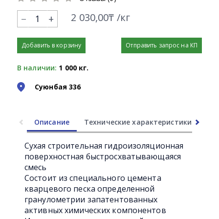
2 030,00₸ /кг
+
Добавить в корзину
Отправить запрос на КП
В наличии:
1 000 кг.
Суюнбая 336
Описание
Технические характеристики
Ли
Сухая строительная гидроизоляционная
поверхностная быстросхватывающаяся
смесь
Состоит из специального цемента
кварцевого песка определенной
гранулометрии запатентованных
активных химических компонентов