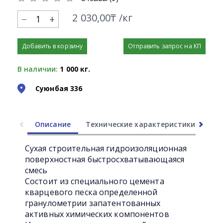
2 030,00₸ /кг
+
Добавить в корзину
Отправить запрос на КП
В наличии:
1 000 кг.
Суюнбая 336
Описание
Технические характеристики
Ли
Сухая строительная гидроизоляционная
поверхностная быстросхватывающаяся
смесь
Состоит из специального цемента
кварцевого песка определенной
гранулометрии запатентованных
активных химических компонентов