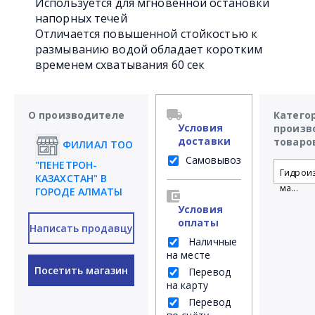
Используется для мгновенной остановки
напорных течей
Отличается повышенной стойкостью к
размыванию водой обладает коротким
временем схватывания 60 сек
О производителе
Катего
Условия
произв
доставки
товаро
ФИЛИАЛ ТОО
Самовывоз
"ПЕНЕТРОН-
Гидрои
КАЗАХСТАН" В
ма...
ГОРОДЕ АЛМАТЫ
Условия
оплаты
Написать продавцу
Наличные
на месте
Посетить магазин
Перевод
на карту
Перевод