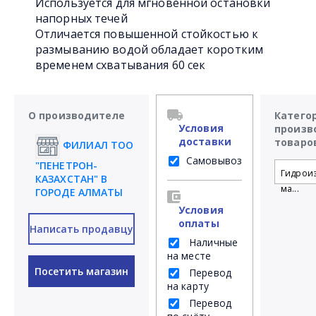
Используется для мгновенной остановки
напорных течей
Отличается повышенной стойкостью к
размыванию водой обладает коротким
временем схватывания 60 сек
О производителе
Катего
Условия
произв
доставки
товаро
ФИЛИАЛ ТОО
Самовывоз
"ПЕНЕТРОН-
Гидрои
КАЗАХСТАН" В
ма...
ГОРОДЕ АЛМАТЫ
Условия
оплаты
Написать продавцу
Наличные
на месте
Посетить магазин
Перевод
на карту
Перевод