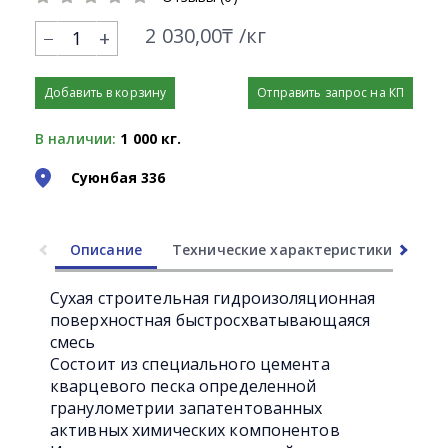
2 030,00₸ /кг
+
Добавить в корзину
Отправить запрос на КП
В наличии:
1 000 кг.
Суюнбая 336
Описание
Технические характеристики
Ли
Сухая строительная гидроизоляционная
поверхностная быстросхватывающаяся
смесь
Состоит из специального цемента
кварцевого песка определенной
гранулометрии запатентованных
активных химических компонентов