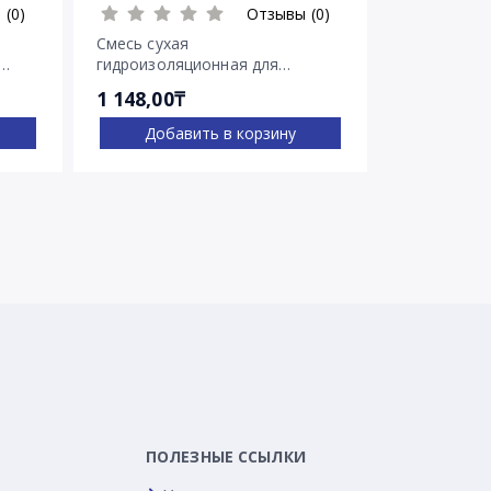
 (0)
Отзывы (0)
Смесь сухая
Гидроизоля
гидроизоляционная для
Пенебар
остановки напорных течей
1 148,00₸
2 722,00₸
Ватерплаг
Добавить в корзину
Доба
ПОЛЕЗНЫЕ ССЫЛКИ