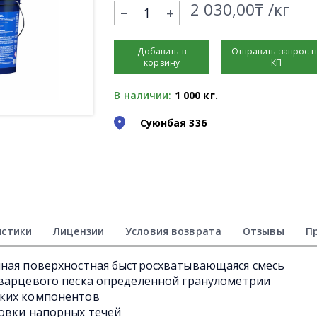
2 030,00₸ /кг
+
Добавить в
Отправить запрос 
корзину
КП
В наличии:
1 000 кг.
Суюнбая 336
истики
Лицензии
Условия возврата
Отзывы
П
нная поверхностная быстросхватывающаяся смесь
кварцевого песка определенной гранулометрии
ских компонентов
новки напорных течей