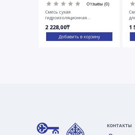
Отзывы (0)
Смесь сухая
См
гидроизоляционная
дл
проникающего действия
тр
2 228,00₸
1 
Пенетрон
Добавить в корзину
КОНТАКТЫ