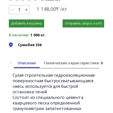
1 148,00₸ /кг
+
Добавить в корзину
Отправить запрос на КП
В наличии:
1 000 кг.
Суюнбая 336
Описание
Технические характеристики
Ли
Сухая строительная гидроизоляционная
поверхностная быстросхватывающаяся
смесь используется для быстрой
остановки течей
Состоит из специального цемента
кварцевого песка определенной
гранулометрии запатентованных