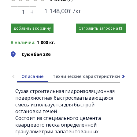
1 148,00₸ /кг
+
Добавить в корзину
Отправить запрос на КП
В наличии:
1 000 кг.
Суюнбая 336
Описание
Технические характеристики
Ли
Сухая строительная гидроизоляционная
поверхностная быстросхватывающаяся
смесь используется для быстрой
остановки течей
Состоит из специального цемента
кварцевого песка определенной
гранулометрии запатентованных