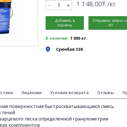
1 148,00₸ /кг
+
Добавить в
Отправить запрос 
корзину
КП
В наличии:
1 000 кг.
Суюнбая 336
истики
Лицензии
Условия возврата
Отзывы
П
нная поверхностная быстросхватывающаяся смесь
и течей
кварцевого песка определенной гранулометрии
ских компонентов