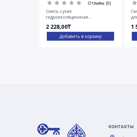
Отзывы (0)
Смесь сухая
См
гидроизоляционная
дл
проникающего действия
тр
2 228,00₸
1 
Пенетрон
Добавить в корзину
КОНТАКТЫ