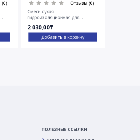
 (0)
Отзывы (0)
Смесь сухая
Гидроизоля
гидроизоляционная для
Пенебар
остановки напорных течей
2 030,00₸
2 722,00₸
Пенеплаг
Добавить в корзину
Доба
ПОЛЕЗНЫЕ ССЫЛКИ