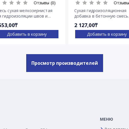
Отзывы (0)
Отзывы
есь сухая мелкозернистая
Сухая гидроизоляционная
я гидроизоляции швов и
добавка в бетонную смесь
ещин Пенекрит
Пенетрон Адмикс
553,00₸
2 127,00₸
Добавить в корзину
Добавить в корзину
Просмотр производителей
МЕНЮ