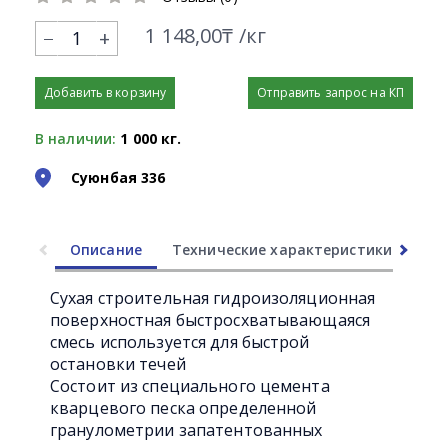
1 148,00₸ /кг
+
Добавить в корзину
Отправить запрос на КП
В наличии:
1 000 кг.
Суюнбая 336
Описание
Технические характеристики
Ли
Сухая строительная гидроизоляционная
поверхностная быстросхватывающаяся
смесь используется для быстрой
остановки течей
Состоит из специального цемента
кварцевого песка определенной
гранулометрии запатентованных