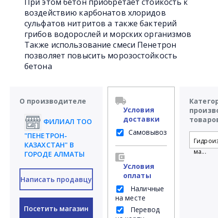
При этом бетон приобретает стойкость к
воздействию карбонатов хлоридов
сульфатов нитритов а также бактерий
грибов водорослей и морских организмов
Также использование смеси Пенетрон
позволяет повысить морозостойкость
бетона
О производителе
Катего
Условия
произв
доставки
товаро
ФИЛИАЛ ТОО
Самовывоз
"ПЕНЕТРОН-
Гидрои
КАЗАХСТАН" В
ма...
ГОРОДЕ АЛМАТЫ
Условия
оплаты
Написать продавцу
Наличные
на месте
Посетить магазин
Перевод