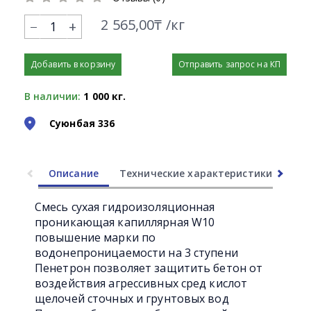
2 565,00₸ /кг
+
Добавить в корзину
Отправить запрос на КП
В наличии:
1 000 кг.
Суюнбая 336
Описание
Технические характеристики
Ли
Смесь сухая гидроизоляционная
проникающая капиллярная W10
повышение марки по
водонепроницаемости на 3 ступени
Пенетрон позволяет защитить бетон от
воздействия агрессивных сред кислот
щелочей сточных и грунтовых вод