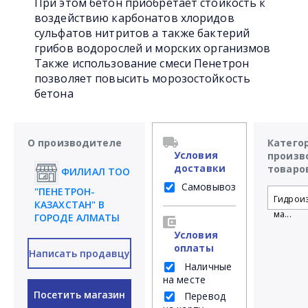
При этом бетон приобретает стойкость к
воздействию карбонатов хлоридов
сульфатов нитритов а также бактерий
грибов водорослей и морских организмов
Также использование смеси Пенетрон
позволяет повысить морозостойкость
бетона
О производителе
Катего
Условия
произв
доставки
товаро
ФИЛИАЛ ТОО
Самовывоз
"ПЕНЕТРОН-
Гидрои
КАЗАХСТАН" В
ма...
ГОРОДЕ АЛМАТЫ
Условия
оплаты
Написать продавцу
Наличные
на месте
Посетить магазин
Перевод