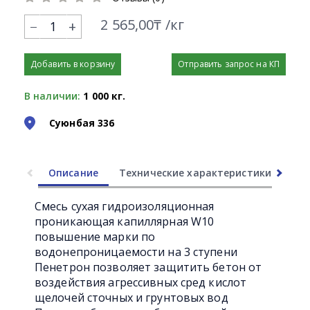
2 565,00₸ /кг
+
Добавить в корзину
Отправить запрос на КП
В наличии:
1 000 кг.
Суюнбая 336
Описание
Технические характеристики
Ли
Смесь сухая гидроизоляционная
проникающая капиллярная W10
повышение марки по
водонепроницаемости на 3 ступени
Пенетрон позволяет защитить бетон от
воздействия агрессивных сред кислот
щелочей сточных и грунтовых вод