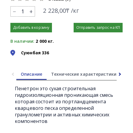
2 228,00₸ /кг
+
Добавить в корзину
Отправить запрос на КП
В наличии:
2 000 кг.
Суюнбая 336
Описание
Технические характеристики
Ли
Пенетрон это сухая строительная
гидроизоляционная проникающая смесь
которая состоит из портландцемента
кварцевого песка определенной
гранулометрии и активных химических
компонентов