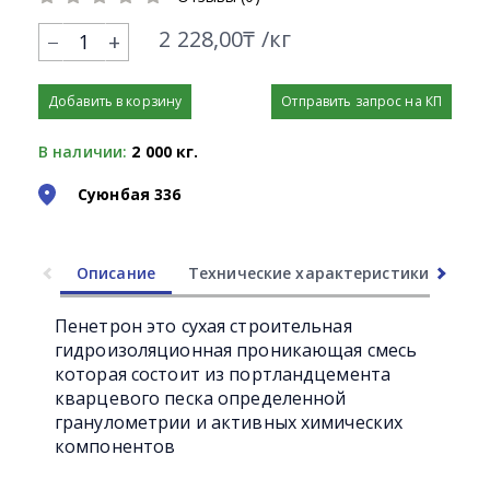
2 228,00₸ /кг
+
Добавить в корзину
Отправить запрос на КП
В наличии:
2 000 кг.
Суюнбая 336
Описание
Технические характеристики
Ли
Пенетрон это сухая строительная
гидроизоляционная проникающая смесь
которая состоит из портландцемента
кварцевого песка определенной
гранулометрии и активных химических
компонентов