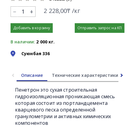
2 228,00₸ /кг
+
Добавить в корзину
Отправить запрос на КП
В наличии:
2 000 кг.
Суюнбая 336
Описание
Технические характеристики
Ли
Пенетрон это сухая строительная
гидроизоляционная проникающая смесь
которая состоит из портландцемента
кварцевого песка определенной
гранулометрии и активных химических
компонентов