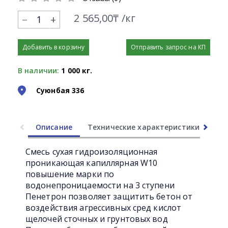
2 565,00₸ /кг
+
Добавить в корзину
Отправить запрос на КП
В наличии:
1 000 кг.
Суюнбая 336
Описание
Технические характеристики
Ли
Смесь сухая гидроизоляционная
проникающая капиллярная W10
повышение марки по
водонепроницаемости на 3 ступени
Пенетрон позволяет защитить бетон от
воздействия агрессивных сред кислот
щелочей сточных и грунтовых вод