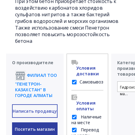
При этом бетон приобретает стойкость к
воздействию карбонатов хлоридов
сульфатов нитритов а также бактерий
грибов водорослей и морских организмов
Также использование смеси Пенетрон
позволяет повысить морозостойкость
бетона
О производителе
Катего
Условия
произв
доставки
товаро
ФИЛИАЛ ТОО
Самовывоз
"ПЕНЕТРОН-
Гидрои
КАЗАХСТАН" В
ма...
ГОРОДЕ АЛМАТЫ
Условия
оплаты
Написать продавцу
Наличные
на месте
Посетить магазин
Перевод