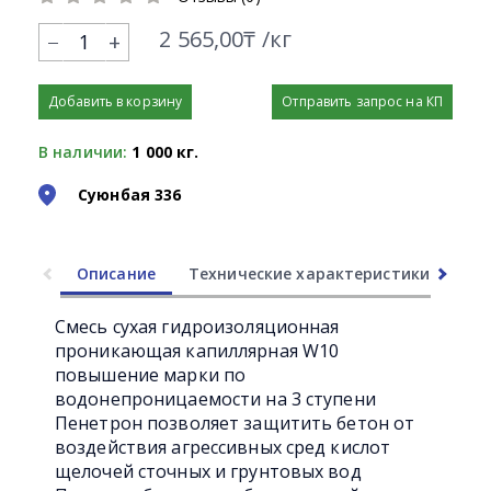
2 565,00₸ /кг
+
Добавить в корзину
Отправить запрос на КП
В наличии:
1 000 кг.
Суюнбая 336
Описание
Технические характеристики
Ли
Смесь сухая гидроизоляционная
проникающая капиллярная W10
повышение марки по
водонепроницаемости на 3 ступени
Пенетрон позволяет защитить бетон от
воздействия агрессивных сред кислот
щелочей сточных и грунтовых вод