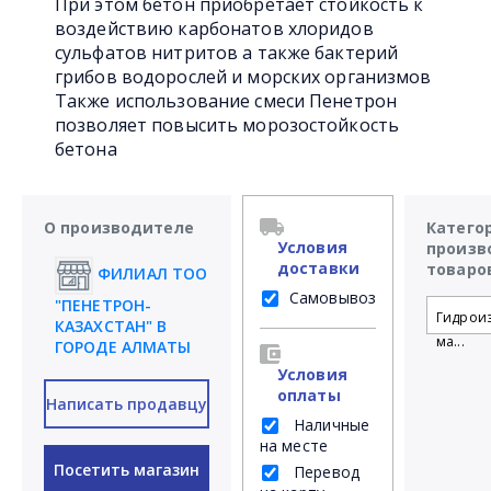
При этом бетон приобретает стойкость к
воздействию карбонатов хлоридов
сульфатов нитритов а также бактерий
грибов водорослей и морских организмов
Также использование смеси Пенетрон
позволяет повысить морозостойкость
бетона
О производителе
Катего
Условия
произв
доставки
товаро
ФИЛИАЛ ТОО
Самовывоз
"ПЕНЕТРОН-
Гидрои
КАЗАХСТАН" В
ма...
ГОРОДЕ АЛМАТЫ
Условия
оплаты
Написать продавцу
Наличные
на месте
Посетить магазин
Перевод