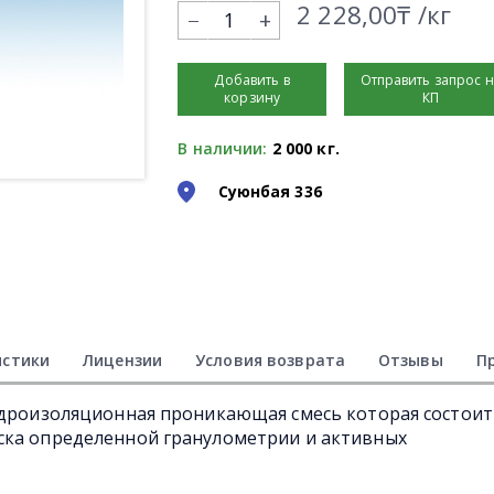
2 228,00₸ /кг
+
Добавить в
Отправить запрос 
корзину
КП
В наличии:
2 000 кг.
Суюнбая 336
истики
Лицензии
Условия возврата
Отзывы
П
идроизоляционная проникающая смесь которая состоит
ска определенной гранулометрии и активных