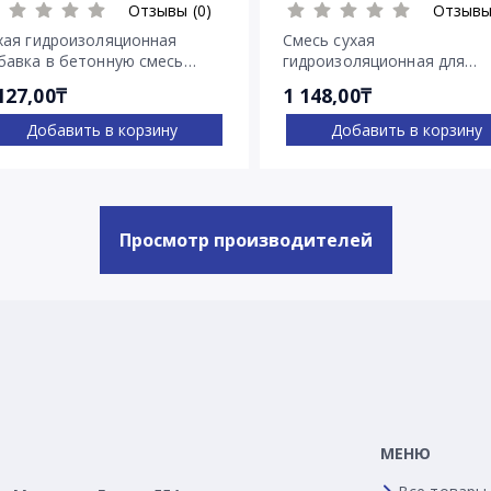
Отзывы (0)
Отзывы
хая гидроизоляционная
Смесь сухая
бавка в бетонную смесь
гидроизоляционная для
нетрон Адмикс
остановки напорных течей
127,00₸
1 148,00₸
Ватерплаг
Добавить в корзину
Добавить в корзину
Просмотр производителей
МЕНЮ