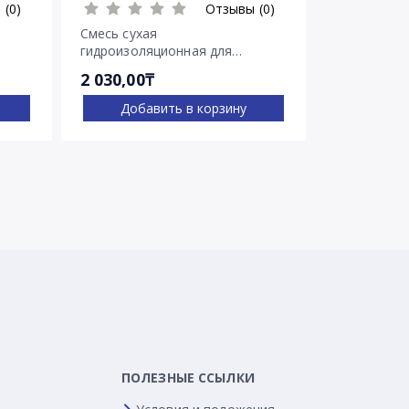
 (0)
Отзывы (0)
Смесь сухая
Гидроизоля
гидроизоляционная для
Пенебар
остановки напорных течей
2 030,00₸
2 722,00₸
Пенеплаг
Добавить в корзину
Доба
ПОЛЕЗНЫЕ ССЫЛКИ