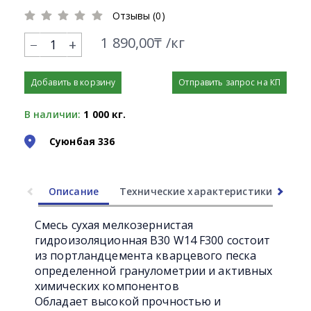
Отзывы (0)
1 890,00₸ /кг
+
Добавить в корзину
Отправить запрос на КП
В наличии:
1 000 кг.
Суюнбая 336
Описание
Технические характеристики
Ли
Смесь сухая мелкозернистая
гидроизоляционная B30 W14 F300 состоит
из портландцемента кварцевого песка
определенной гранулометрии и активных
химических компонентов
Обладает высокой прочностью и