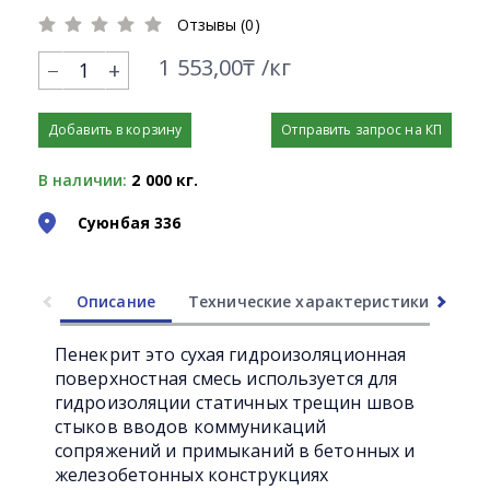
Отзывы (0)
1 553,00₸ /кг
+
Добавить в корзину
Отправить запрос на КП
В наличии:
2 000 кг.
Суюнбая 336
Описание
Технические характеристики
Ли
Пенекрит это сухая гидроизоляционная
поверхностная смесь используется для
гидроизоляции статичных трещин швов
стыков вводов коммуникаций
сопряжений и примыканий в бетонных и
железобетонных конструкциях