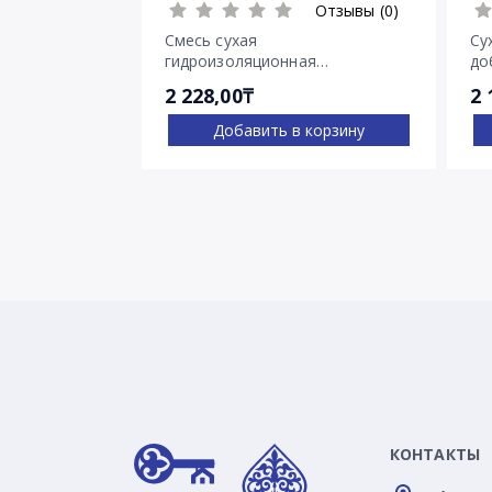
Отзывы (0)
Смесь сухая
Су
гидроизоляционная
до
проникающего действия
Пе
2 228,00₸
2 
Пенетрон
Добавить в корзину
КОНТАКТЫ