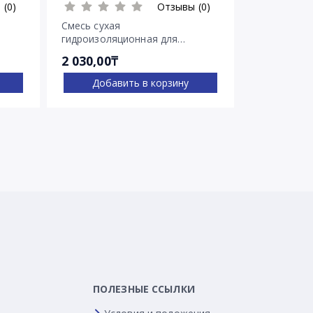
 (0)
Отзывы (0)
Смесь сухая
Гидроизоля
гидроизоляционная для
Пенебар
остановки напорных течей
2 030,00₸
2 722,00₸
Пенеплаг
Добавить в корзину
Доба
ПОЛЕЗНЫЕ ССЫЛКИ