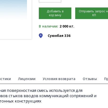
Добавить в
Отправить запрос 
корзину
КП
В наличии:
2 000 кг.
Суюнбая 336
истики
Лицензии
Условия возврата
Отзывы
П
ная поверхностная смесь используется для
швов стыков вводов коммуникаций сопряжений и
тонных конструкциях