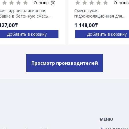
Отзывы (0)
Отзывы
хая гидроизоляционная
Смесь сухая
бавка в бетонную смесь
гидроизоляционная для
нетрон Адмикс
остановки напорных течей
127,00₸
1 148,00₸
Ватерплаг
Добавить в корзину
Добавить в корзину
Просмотр производителей
МЕНЮ